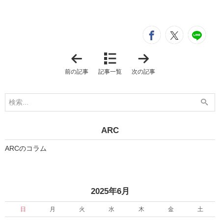
シ
entry333
entry3
e
「
「
失
失
敗
敗
前の記事
記事一覧
次の記事
し
し
な
な
い
い
家
家
づ
づ
く
く
り
り
の
の
ARC
コ
コ
ツ
ツ
ARCのコラム
1
1
-
-
1
3
」
」
2025年6月
日
月
火
水
木
金
土