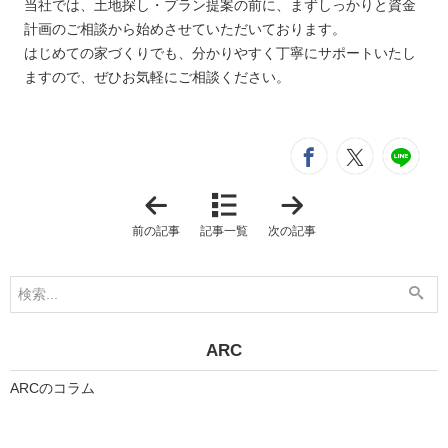
当社では、土地探し・プラン提案の前に、まずしっかりと資金
計画のご相談から始めさせていただいております。
はじめての家づくりでも、分かりやすく丁寧にサポートいたし
ますので、ぜひお気軽にご相談ください。
シ
entry332
entry3
e
「
「
コ
失
ラ
敗
前の記事
記事一覧
次の記事
ム
し
を
な
始
い
め
家
ま
づ
し
く
た
り
」
の
ARC
コ
ツ
ARCのコラム
1
-
2
」